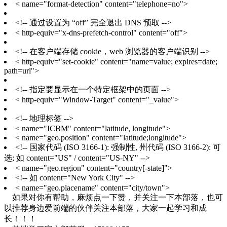
< name="format-detection" content="telephone=no">
<!-- 通过设置为 “off” 完全退出 DNS 预取 -->
< http-equiv="x-dns-prefetch-control" content="off">
<!-- 在客户端存储 cookie，web 浏览器的客户端识别 -->
< http-equiv="set-cookie" content="name=value; expires=date;
path=url">
<!-- 指定要显示在一个特定框架中的页面 -->
< http-equiv="Window-Target" content="_value">
<!-- 地理标签 -->
< name="ICBM" content="latitude, longitude">
< name="geo.position" content="latitude;longitude">
<!-- 国家代码 (ISO 3166-1): 强制性, 州代码 (ISO 3166-2): 可
选; 如 content="US" / content="US-NY" -->
< name="geo.region" content="country[-state]">
<!-- 如 content="New York City" -->
< name="geo.placename" content="city/town">
如果对你有帮助，麻烦点一下赞，并关注一下本部落，也可
以推荐身边爱前端的伙伴关注本部落，大家一起学习和成
长！！！