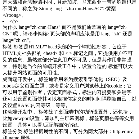
是大陆和台湾称谓不同，且新加坡、马来西亚一带的称谓也是
不同的，称之为<strong lang="zh-cmn-Hans-SG">黄梨
</strong>。
</p>
为什么 lang="zh-cmn-Hans" 而不是我们通常写的 lang="zh-
CN" 呢，请移步阅读: 页头部的声明应该是用 lang=”zh” 还是
lang=”zh-cn”。
标签 标签是HTML中head头部的一个辅助性标签，它位于
HTML文档头部的 <head> 和 < > 标记之间，它提供用户不可
见的信息。虽然这部分信息用户不可见，但是其作用非常强
大，特别是当今的前端开发工作中，设置合适的 标签可以大
大提升网站页面的可用性。
桌面端开发中， 标签通常用来为搜索引擎优化（SEO）及
robots定义页面主题，或者是定义用户浏览器上的cookie；它
可以用于鉴别作者，设定页面格式，标注内容提要和关键字；
还可以设置页面使其可以根据你定义的时间间隔刷新自己，以
及设置RASC内容等级，等等。
移动端开发中， 标签除了桌面端中的功能设置外，还包括，
比如viewport设置，添加到主屏幕图标，标签页颜色等等实用
设置。具体可以看后面详细的介绍。
标签分类 标签根据属性的不同，可分为两大部分：http-equiv
和 name 属性。