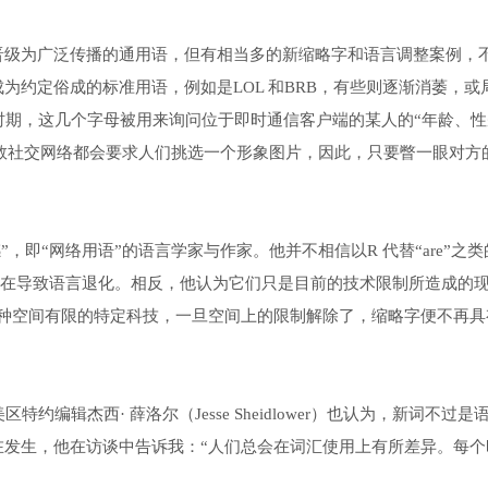
晋级为广泛传播的通用语，但有相当多的新缩略字和语言调整案例，
为约定俗成的标准用语，例如是LOL 和BRB，有些则逐渐消萎，或
创时期，这几个字母被用来询问位于即时通信客户端的某人的“年龄、性
如今，大多数社交网络都会要求人们挑选一个形象图片，因此，只要瞥一眼对方
“语感”，即“网络用语”的语言学家与作家。他并不相信以R 代替“are”之类
号，正在导致语言退化。相反，他认为它们只是目前的技术限制所造成的
一种空间有限的特定科技，一旦空间上的限制解除了，缩略字便不再具
）的北美区特约编辑杰西· 薛洛尔（Jesse Sheidlower）也认为，新词不过是
在发生，他在访谈中告诉我：“人们总会在词汇使用上有所差异。每个