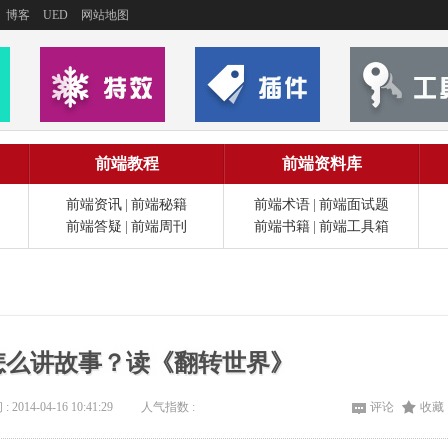
博客
UED
网站地图
前端教程
前端资料库
前端资讯
|
前端秘籍
前端术语
|
前端面试题
前端答疑
|
前端周刊
前端书籍
|
前端工具箱
怎么讲故事？读《翻转世界》
: 2014-04-16 10:41:29
人气指数 :
评论
收藏