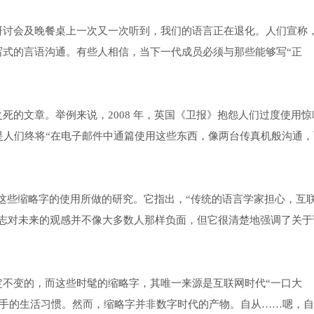
研讨会及晚餐桌上一次又一次听到，我们的语言正在退化。人们宣称
写式的言语沟通。有些人相信，当下一代成员必须与那些能够写“正
死的文章。举例来说，2008 年，英国《卫报》抱怨人们过度使用惊
后果是人们终将“在电子邮件中通篇使用这些东西，像两台传真机般沟通
对这些缩略字的使用所做的研究。它指出，“传统的语言学家担心，互
杂志对未来的观感并不像大多数人那样负面，但它很清楚地强调了关于
定不变的，而这些时髦的缩略字，其唯一来源是互联网时代“一口大
 不离手的生活习惯。然而，缩略字并非数字时代的产物。自从……嗯，