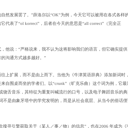
自然发展罢了。”薛洛尔以“OK”为例，今天它可以被用在各式各样
l korrect”，后者在今天的意思是“all correct”（完全正
式，他说：“严格说来，我不认为这将影响我们的语言，但它确实提供
的沟通方式越多越好。”
渐往上扩展，而不是由上而下。当他为《牛津英语辞典》添加新词时
自围桌而坐的学者们。以“crunk”（旷克乐曲）这个词为例，它最
哈或饶舌音乐，其特征为重复叫喊流行的口号，以及电子舞蹈音乐的典
个词不是由象牙塔中的学究发明的，而是从社会底层、从当今的俗话俚
歌搜寻引擎获取关于（某人／事／物）的信息”，也在2006 年成为《