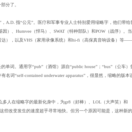
一部分了。
”，A.D. 指“公元”。医疗和军事专业人士特别爱用缩略字，他们带给
基因）、Humvee（悍马）、SWAT（特种部队）和POW（战俘）。当
雷达），以及VHS（家用录像系统）和hi-fi（高保真音响设备）等—
用字“pub”（酒馆）源自“public house”；“bus”（公车）
名词“self-contained underwater apparatus”，很显然，缩略的版本
多人在缩略字的最新化身中，为gr8（好棒）、LOL（大声笑）和
，这些改变发生的速度超乎寻常地快。但另一个原因可能是，这种新