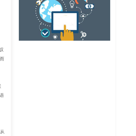
，
叹
，而
联
语
自从