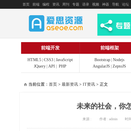
首页
前端
编程
资讯
周刊
专题
语录
视频
神器
导航
论坛
前端开发
前端框架
HTML5
|
CSS3
|
JavaScript
Bootstrap
|
Nodejs
JQuery
|
API
|
PHP
AngularJS
|
ZeptoJS
当前位置：
首页
>
最新资讯
>
IT资讯
> 正文
未来的社会，你
来源 :
作者 : admin
时间 