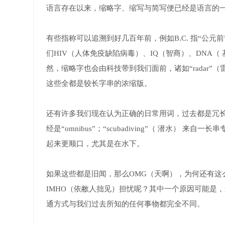
语言存在以来，缩略字、缩写与简写便已经是语言的
有些指称可以追溯到好几百年前，例如B.C. 指“公元前
们HIV（人体免疫缺陷病毒）、IQ（智商）、DNA（ 
然，缩略字也会由科技带到我们面前，诸如“radar”（
这些全都是较长字串的浓缩版。
还有许多我们现在认为正确的日常用词，过去都是冗长的单词。通
经是“omnibus”；“scubadiving”（ 潜水） 来自一长串专有
起来更顺口，尤其是在水下。
如果这些都是旧闻，那么OMG（天啊），为何还有这么
IMHO（依敝人拙见）担忧呢？其中一个原因可能是
通方式与我们过去所知的任何事物都完全不同。