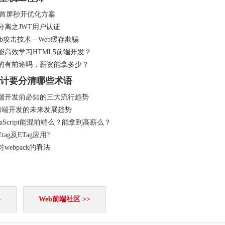
5首屏秒开优化方案
分离之JWT用户认证
eb攻击技术—Web缓存欺骗
能高效学习HTML5前端开发？
真的有前途吗，薪资能拿多少？
设计要分清哪些术语
前端开发前必知的三大流行趋势
l5前端开发的未来发展趋势
vaScript能混前端么？能拿到高薪么？
tag及ETag应用?
webpack的看法
>
Web前端社区 >>