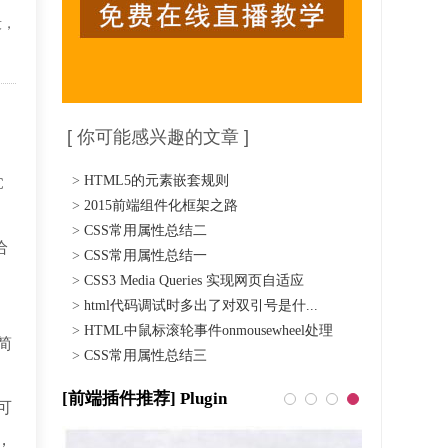
段，
[ 你可能感兴趣的文章 ]
>
HTML5的元素嵌套规则
C
>
2015前端组件化框架之路
>
CSS常用属性总结二
给
>
CSS常用属性总结一
>
CSS3 Media Queries 实现网页自适应
>
html代码调试时多出了对双引号是什...
>
HTML中鼠标滚轮事件onmousewheel处理
简
>
CSS常用属性总结三
[前端插件推荐] Plugin
可
，