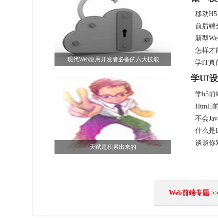
移动H
前后端
新型W
怎样才
现代Web应用开发者必备的六大技能
学IT
学UI
学h5
Htm
不会Ja
什么是E
谈谈你对
天赋是积累出来的
Web前端专题 >