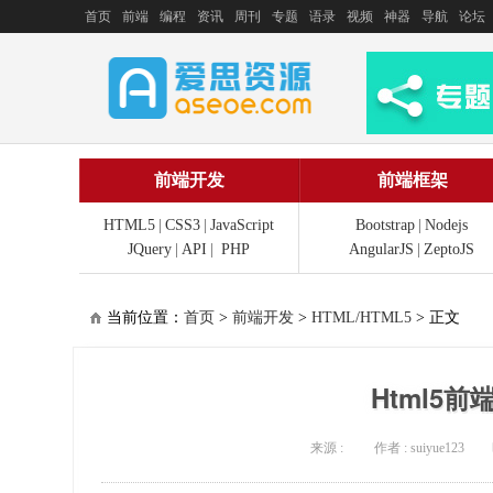
首页
前端
编程
资讯
周刊
专题
语录
视频
神器
导航
论坛
前端开发
前端框架
HTML5
|
CSS3
|
JavaScript
Bootstrap
|
Nodejs
JQuery
|
API
|
PHP
AngularJS
|
ZeptoJS
当前位置：
首页
>
前端开发
>
HTML/HTML5
> 正文
Html5
来源 :
作者 : suiyue123