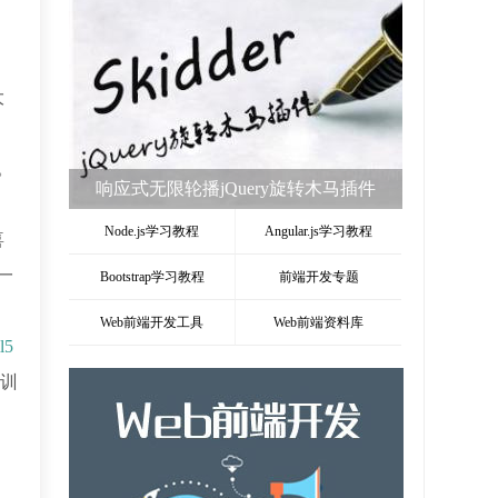
大
。
响应式无限轮播jQuery旋转木马插件
Node.js学习教程
Angular.js学习教程
喜
一
Bootstrap学习教程
前端开发专题
Web前端开发工具
Web前端资料库
l5
培训