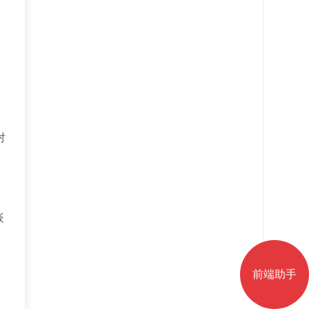
对
嵌
前端助手