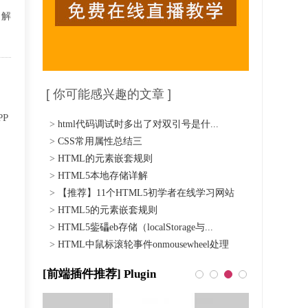
了解
[ 你可能感兴趣的文章 ]
P
>
html代码调试时多出了对双引号是什...
>
CSS常用属性总结三
>
HTML的元素嵌套规则
>
HTML5本地存储详解
>
【推荐】11个HTML5初学者在线学习网站
>
HTML5的元素嵌套规则
>
HTML5鈭礧eb存储（localStorage与...
>
HTML中鼠标滚轮事件onmousewheel处理
[前端插件推荐] Plugin