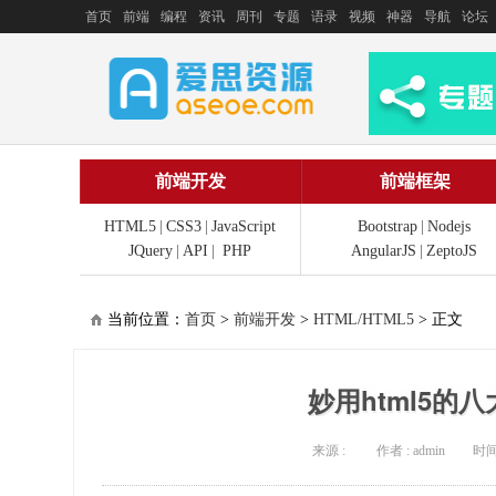
首页
前端
编程
资讯
周刊
专题
语录
视频
神器
导航
论坛
前端开发
前端框架
HTML5
|
CSS3
|
JavaScript
Bootstrap
|
Nodejs
JQuery
|
API
|
PHP
AngularJS
|
ZeptoJS
当前位置：
首页
>
前端开发
>
HTML/HTML5
> 正文
妙用html5的
来源 :
作者 : admin
时间 