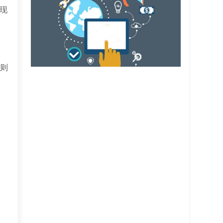
实现
e则