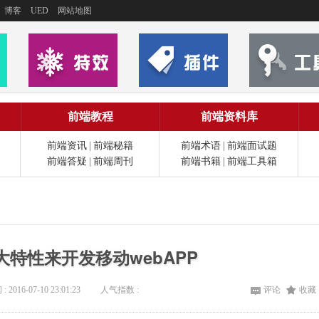
博客
UED
网站地图
前端教程
前端资料库
前端资讯
|
前端秘籍
前端术语
|
前端面试题
前端答疑
|
前端周刊
前端书籍
|
前端工具箱
八大特性来开发移动webAPP
: 2016-07-10 23:01:23
人气指数 :
评论
收藏