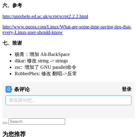
六、参考
http://unixhelp.ed.ac.uk/scrpt/scrpt2.2.2.html
http://www.quora.com/Linux/What-are-some-time-saving-tips-that-
every-Linux-user-should-know
七、致谢
杨青：增加 Alt-BackSpace
dikar: 修改 string -> strings
zsc: 增加了 GNU parallel命令
RobberPhex: 修改 翻唱–>反常
条评论
登录
0
来说两句吧...
为您推荐