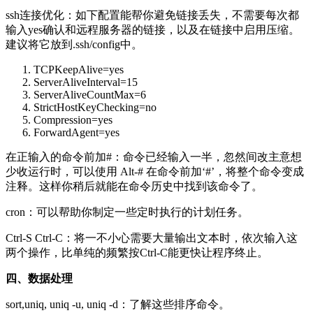
ssh连接优化：如下配置能帮你避免链接丢失，不需要每次都
输入yes确认和远程服务器的链接，以及在链接中启用压缩。
建议将它放到.ssh/config中。
TCPKeepAlive
=
yes
ServerAliveInterval
=
15
ServerAliveCountMax
=
6
StrictHostKeyChecking
=
no
Compression
=
yes
ForwardAgent
=
yes
在正输入的命令前加#：命令已经输入一半，忽然间改主意想
少收运行时，可以使用 Alt-# 在命令前加‘#’，将整个命令变成
注释。这样你稍后就能在命令历史中找到该命令了。
cron：可以帮助你制定一些定时执行的计划任务。
Ctrl-S Ctrl-C：将一不小心需要大量输出文本时，依次输入这
两个操作，比单纯的频繁按Ctrl-C能更快让程序终止。
四、数据处理
sort,uniq, uniq -u, uniq -d：了解这些排序命令。