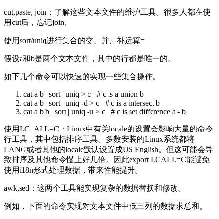
cut,paste, join：了解这些文本文件的维护工具。很多人都在使
用cut后，忘记join。
使用sort/uniq进行集合的交、并、补运算=
假设a和b是两个文本文件，其中的行都是唯一的。
如下几个命令可以快速的实现一些集合操作。
cat a b | sort | uniq
>
c # c is a union b
cat a b | sort | uniq -d
>
c # c is a intersect b
cat a b b | sort | uniq -u
>
c # c is set difference a - b
使用LC_ALL=C：Linux中有关locale的设置会影响大量的命令
行工具，其中包括排序工具。多数安装的Linux系统都将
LANG或者其他的locale默认设置成US English。但这可能会导
致排序及其他命令慢上好几倍。因此export LCALL=C能避免
使用i18n形式处理数据，带来性能提升。
awk,sed：这两个工具能实现复杂的数据替换和修改。
例如，下面的命令实现对文本文件中低三列的数据求总和。