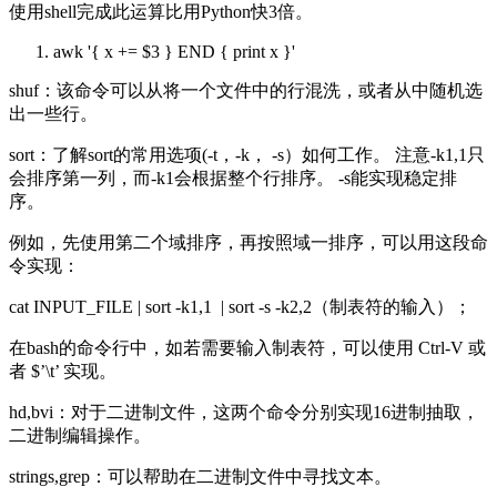
使用shell完成此运算比用Python快3倍。
awk '{ x += $3 } END { print x }'
shuf：该命令可以从将一个文件中的行混洗，或者从中随机选
出一些行。
sort：了解sort的常用选项(-t，-k， -s）如何工作。 注意-k1,1只
会排序第一列，而-k1会根据整个行排序。 -s能实现稳定排
序。
例如，先使用第二个域排序，再按照域一排序，可以用这段命
令实现：
cat INPUT_FILE | sort -k1,1 | sort -s -k2,2（制表符的输入）；
在bash的命令行中，如若需要输入制表符，可以使用 Ctrl-V
或
者 $’\t’ 实现。
hd,bvi：对于二进制文件，这两个命令分别实现16进制抽取，
二进制编辑操作。
strings,grep：可以帮助在二进制文件中寻找文本。