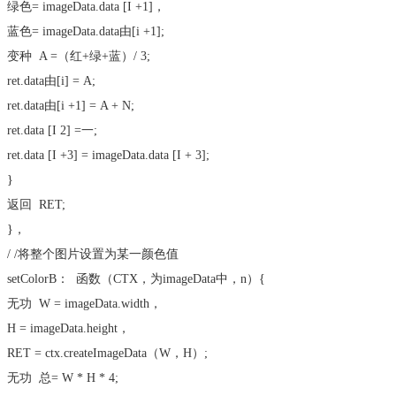
绿色= imageData.data [I +1]，
蓝色= imageData.data由[i +1];
变种
A =（红+绿+蓝）/ 3;
ret.data由[i] = A;
ret.data由[i +1] = A + N;
ret.data [I 2] =一;
ret.data [I +3] = imageData.data [I + 3];
}
返回
RET;
}，
/ /将整个图片设置为某一颜色值
setColorB：
函数
（CTX，为imageData中，n）{
无功
W = imageData.width，
H = imageData.height，
RET = ctx.createImageData（W，H）;
无功
总= W * H * 4;