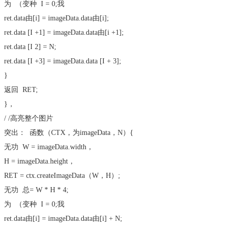
为
（
变种
I = 0;我
ret.data由[i] = imageData.data由[i];
ret.data [I +1] = imageData.data由[i +1];
ret.data [I 2] = N;
ret.data [I +3] = imageData.data [I + 3];
}
返回
RET;
}，
/ /高亮整个图片
突出：
函数
（CTX，为imageData，N）{
无功
W = imageData.width，
H = imageData.height，
RET = ctx.createImageData（W，H）;
无功
总= W * H * 4;
为
（
变种
I = 0;我
ret.data由[i] = imageData.data由[i] + N;