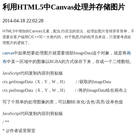
利用HTML5中Canvas处理并存储图片
2014-04-18 22:02:28
HTML5中增加的Canvas元素，配合JS灵活的语法，处理起图片变得异常简单，不
需要在客户端用C/C++写一大堆代码，对于熟悉JS的程序员来说，只需要考虑处
理图片的逻辑了。
canvas
中如果想要处理图片就需要借助ImageData这个对象，就是将
画
布
中某一区域中的图像以RGBA的方式保存下来，存成一个二维数组。
JavaScript代码
复制内容到剪贴板
ctx.getImageData（X，Y，W，H）
/ /获取的ImageData
ctx.putImageData（X，Y，W，H）
/ /将的ImageData绘在画布上
写了个简单的处理图像的类，可以翻转/灰化/去色/高亮/设单色值
JavaScript代码
复制内容到剪贴板
/ **
* @作者诺里斯堂