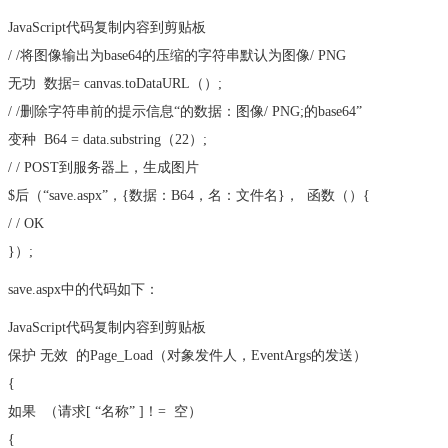
JavaScript代码
复制内容到剪贴板
/ /将图像输出为base64的压缩的字符串默认为图像/ PNG
无功
数据= canvas.toDataURL（）;
/ /删除字符串前的提示信息“的数据：图像/ PNG;的base64”
变种
B64 = data.substring（22）;
/ / POST到服务器上，生成图片
$后（“save.aspx”，{数据：B64，名：文件名​​}，
函数
（）{
/ / OK
}）;
save.aspx中的代码如下：
JavaScript代码
复制内容到剪贴板
保护
无效
的Page_Load（对象发件人，EventArgs的发送）
{
如果
（请求[
“名称”
]！=
空
）
{