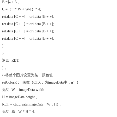
B =从+ A，
C =（十* W + W-1）* 4;
ret.data [C + +] = ori.data [B + +];
ret.data [C + +] = ori.data [B + +];
ret.data [C + +] = ori.data [B + +];
ret.data [C + +] = ori.data [B + +];
}
}
返回
RET;
}，
/ /将整个图片设置为某一颜色值
setColorR：
函数
（CTX，为imageData中，n）{
无功
W = imageData.width，
H = imageData.height，
RET = ctx.createImageData（W，H）;
无功
总= W * H * 4;