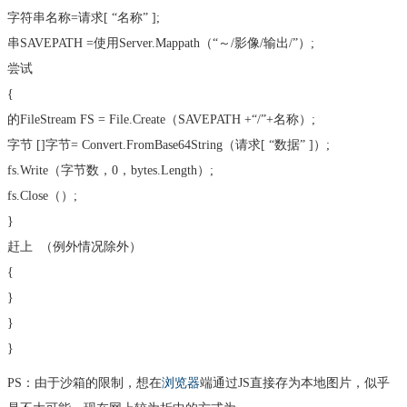
字符串名称=请求[
“名称”
];
串SAVEPATH =使用Server.Mappath（“～/影像/输出/”）;
尝试
{
的FileStream FS = File.Create（SAVEPATH +“/”+名称）;
字节
[]字节= Convert.FromBase64String（请求[
“数据”
]）;
fs.Write（字节数，0，bytes.Length）;
fs.Close（）;
}
赶上
（例外情况除外）
{
}
}
}
PS：由于沙箱的限制，想在
浏览器
端通过JS直接存为本地图片，似乎