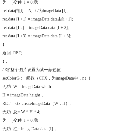
为
（
变种
I = 0;我
ret.data由[i] = N;
/ /为imageData [I];
ret.data [I +1] = imageData.data由[i +1];
ret.data [I 2] = imageData.data [I + 2];
ret.data [I +3] = imageData.data [I + 3];
}
返回
RET;
}，
/ /将整个图片设置为某一颜色值
setColorG：
函数
（CTX，为imageData中，n）{
无功
W = imageData.width，
H = imageData.height，
RET = ctx.createImageData（W，H）;
无功
总= W * H * 4;
为
（
变种
I = 0;我
无功
红= imageData.data [I]，