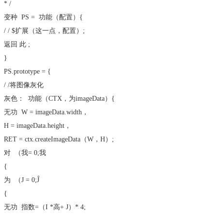
* /
变种
PS =
功能
（配置）{
/ / $扩展（这一点，配置）;
返回
此
;
}
PS.prototype = {
/ /将图像灰化
灰色：
功能
（CTX，为imageData）{
无功
W = imageData.width，
H = imageData.height，
RET = ctx.createImageData（W，H）;
对
（我= 0;我
{
为
（J = 0;Ĵ
{
无功
指数=（I *高+ J）* 4;