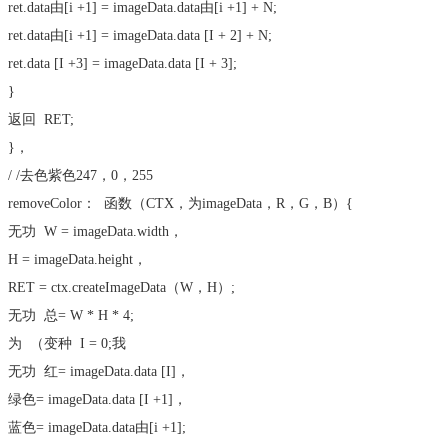
ret.data由[i +1] = imageData.data由[i +1] + N;
ret.data由[i +1] = imageData.data [I + 2] + N;
ret.data [I +3] = imageData.data [I + 3];
}
返回
RET;
}，
/ /去色紫色247，0，255
removeColor：
函数
（CTX，为imageData，R，G，B）{
无功
W = imageData.width，
H = imageData.height，
RET = ctx.createImageData（W，H）;
无功
总= W * H * 4;
为
（
变种
I = 0;我
无功
红= imageData.data [I]，
绿色= imageData.data [I +1]，
蓝色= imageData.data由[i +1];