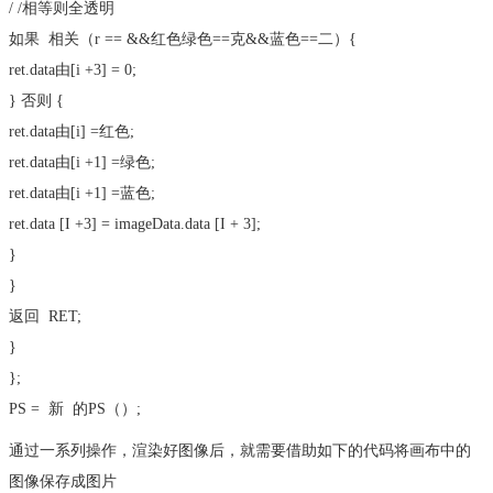
/ /相等则全透明
如果
相关（r == &&红色绿色==克&&蓝色==二）{
ret.data由[i +3] = 0;
}
否则
{
ret.data由[i] =红色;
ret.data由[i +1] =绿色;
ret.data由[i +1] =蓝色;
ret.data [I +3] = imageData.data [I + 3];
}
}
返回
RET;
}
};
PS =
新
的PS（）;
通过一系列操作，渲染好图像后，就需要借助如下的代码将画布中的
图像保存成图片