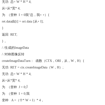
无功
总= W * H * 4;
从=从*宽* 4;
为
（
变种
I = 0我“总，我+ +）{
ret.data由[i] = ori.data [从+ I];
}
返回
RET;
}，
/ /生成的ImageData
/ /对称图像反转
createImageDataTurn：
函数
（CTX，ORI，从，W，H）{
无功
RET = ctx.createImageData（W，H）;
无功
总= W * H * 4;
从=从*宽* 4;
为
（
变种
J = 0;Ĵ
为
（
变种
I = 0;我
变种
A =（十* W + I）* 4，