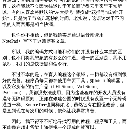
音通知，直到后面需要括号匹配调试的时候再关注括号中的内
容，这样我就不会因为描述过于冗长而听得云里雾里不知所
以。有的人喜欢将默认的“左大括号”替换成“花括号”或者“开
始”，只是为了节省几毫秒的时间。老实说，这语速对于不习
惯的人而言那是相当快滴。
也许你不相信，但是我确实是通过语音阅读用
NotePad++写下了这篇博客文章。
所以，我的编码方式可能和你们的并没有什么本质的区
别，也不用将我想象的有多么的牛逼。唯一的区别是，我不用
鼠标，我用的是快捷键和命令行。
不过不幸的是，在盲人编程这个领域，一切都没有得到很
好的完善。程序员每天都在使用主要工具，如IntelliJ编辑器，
以及它所有的衍生产品（PHPStorm、WebStorm、
PyCharm），我都没办法使用。因为这些程序的开发人员没有
遵守无障碍原则，正如在修建公园的时候没有设置一个无障碍
通道一样。SourceTree也同样如此，虽然它有在慢慢改善，但
是直到现在每次用的时候，依然让我异常痛苦。
因此，我不得不不断地寻找可用的教程、程序和工具，而
不能像在超市货架上随便挑一个现成的就可以。