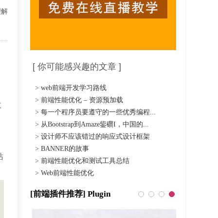
理解
深
[ 你可能感兴趣的文章 ]
>
web前端开发学习路线
>
前端性能优化 – 资源预加载
收
>
每一个程序员要遵守的一些优秀编程...
>
从Bootstrap到Amaze鈭礥I，中国的...
>
设计师不应该错过的响应式设计框架
>
BANNER的故事
站
>
前端性能优化和测试工具总结
>
Web前端性能优化
[前端插件推荐] Plugin