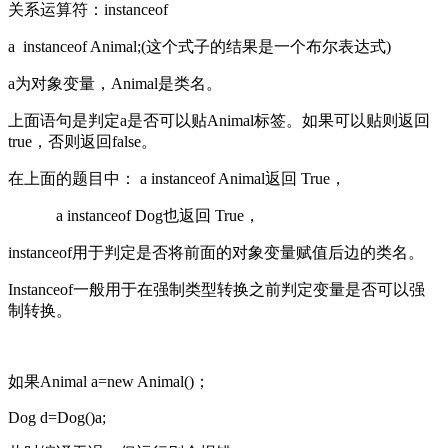
关系运算符：
instanceof
a instanceof Animal;(
这个式子的结果是一个布尔表达式
)
a
为对象变量，
Animal
是类名。
上面语句是判定
a
是否可以贴
Animal
标签。如果可以贴则返回
true
，否则返回
false
。
在上面的题目中：
a instanceof Animal
返回
True
，
a instanceof Dog
也返回
True
，
instanceof
用于判定是否将前面的对象变量赋值后边的类名。
Instanceof
一般用于在强制类型转换之前判定变量是否可以强
制转换。
如果
Animal a=new Animal()
；
Dog d=Dog()a;