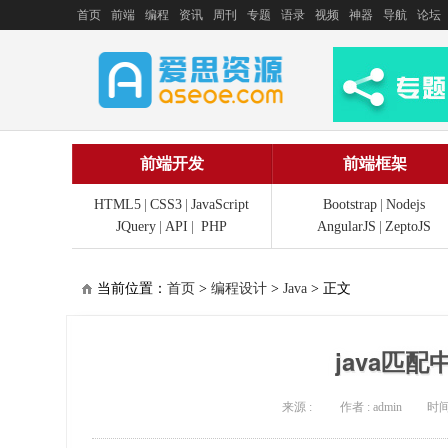
首页
前端
编程
资讯
周刊
专题
语录
视频
神器
导航
论坛
前端开发
前端框架
HTML5
|
CSS3
|
JavaScript
Bootstrap
|
Nodejs
JQuery
|
API
|
PHP
AngularJS
|
ZeptoJS
当前位置：
首页
>
编程设计
>
Java
> 正文
java匹
来源 :
作者 : admin
时间 