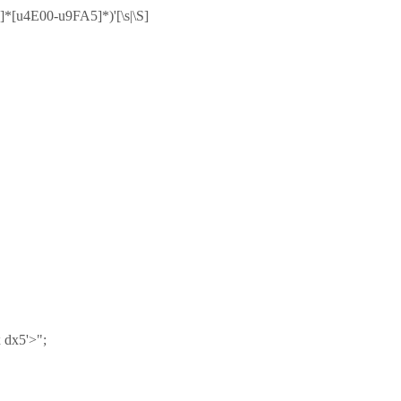
]*[u4E00-u9FA5]*)'[\s|\S]
 dx5'>";