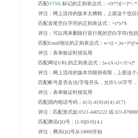
匹配
HTML
标记的正则表达式：<(S*?)[^>]*>.*?|<
评注：网上流传的版本太糟糕，上面这个也仅仅
匹配首尾空白字符的正则表达式：^s*|s*$
评注：可以用来删除行首行尾的空白字符(包括
匹配Email地址的正则表达式：w+([-+.]w+)*@w+([-.]
评注：表单验证时很实用
匹配网址URL的正则表达式：[a-zA-z]+://[^s]*
评注：网上流传的版本功能很有限，上面这个
匹配帐号是否合法(字母开头，允许5-16字节，允许字母数字下
评注：表单验证时很实用
匹配国内电话号码：d{3}-d{8}|d{4}-d{7}
评注：匹配形式如 0511-4405222 或 021-87888
匹配腾讯QQ号：[1-9][0-9]{4,}
评注：腾讯QQ号从10000开始