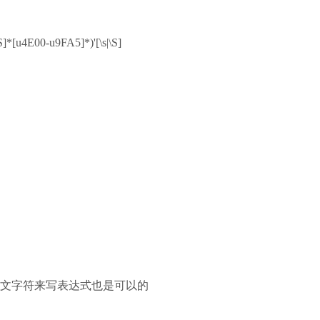
S]*[u4E00-u9FA5]*)'[\s|\S]
用中文字符来写表达式也是可以的