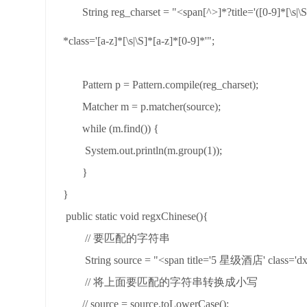
String reg_charset = "<span[^>]*?title='([0-9]*[\s|\S
*class='[a-z]*[\s|\S]*[a-z]*[0-9]*'";
Pattern p = Pattern.compile(reg_charset);
Matcher m = p.matcher(source);
while (m.find()) {
System.out.println(m.group(1));
}
}
public static void regxChinese(){
// 要匹配的字符串
String source = "<span title='5 星级酒店' class='dx
// 将上面要匹配的字符串转换成小写
// source = source.toLowerCase();