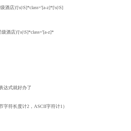
星级酒店)'[\s|\S]*class='[a-z]*[\s|\S]
*星级酒店)'[\s|\S]*class='[a-z]*
表达式就好办了
符长度计2，ASCII字符计1）