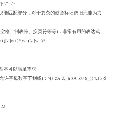
.*? />
能匹配部分，对于复杂的嵌套标记依旧无能为力
空格、制表符、换页符等等)，非常有用的表达式
w+)*.w+([-.]w+)*
基本可以满足需求
划线)：^[a-zA-Z][a-zA-Z0-9_]{4,15}$
822