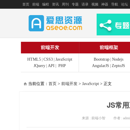
首页
前端
编程
资讯
周刊
专题
语录
视频
神器
导航
论坛
前端开发
前端框架
HTML5
|
CSS3
|
JavaScript
Bootstrap
|
Nodejs
JQuery
|
API
|
PHP
AngularJS
|
ZeptoJS
当前位置：
首页
>
前端开发
>
JavaScript
> 正文
JS常
来源 : 前端小智
作者 : admi