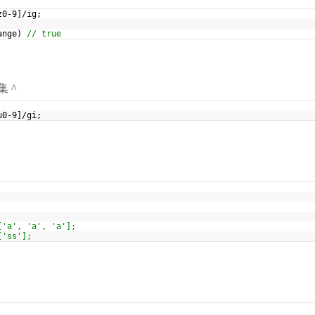
-z0-9]/ig;
Range)
// true
 ^
ou0-9]/gi;
['a', 'a', 'a'];
 ['ss'];