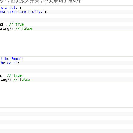
^，但要放大开头，不要放到字符集中
ts a lot."
;
mma likes are fluffy."
;
ing);
// true
String);
// false
 like Emma"
;
the cats"
;
ng);
// true
tring);
// false