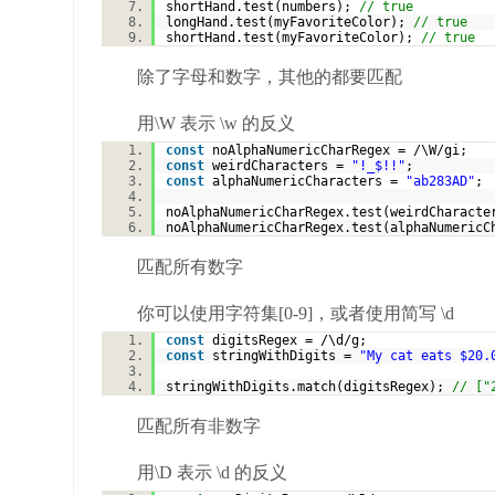
shortHand.test(numbers);
// true
longHand.test(myFavoriteColor);
// true
shortHand.test(myFavoriteColor);
// true
除了字母和数字，其他的都要匹配
用\W 表示 \w 的反义
const
noAlphaNumericCharRegex = /\W/gi;
const
weirdCharacters =
"!_$!!"
;
const
alphaNumericCharacters =
"ab283AD"
;
noAlphaNumericCharRegex.test(weirdCharact
noAlphaNumericCharRegex.test(alphaNumeric
匹配所有数字
你可以使用字符集[0-9]，或者使用简写 \d
const
digitsRegex = /\d/g;
const
stringWithDigits =
"My cat eats $20.
stringWithDigits.match(digitsRegex);
// ["
匹配所有非数字
用\D 表示 \d 的反义