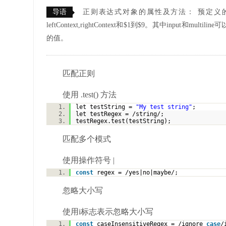
导语
正则表达式对象的属性及方法： 预定义的正则表达式拥有有以
leftContext,rightContext和$1到$9。其中inpu
的值。
匹配正则
使用 .test() 方法
let testString =
"My test string"
;
let testRegex = /string/;
testRegex.test(testString);
匹配多个模式
使用操作符号 |
const
regex = /yes|no|maybe/;
忽略大小写
使用i标志表示忽略大小写
const
caseInsensitiveRegex = /ignore
case
/