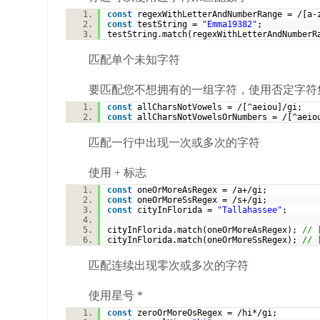
const
regexWithLetterAndNumberRange = /[a
const
testString =
"Emma19382"
;
testString.match(regexWithLetterAndNumber
匹配单个未知字符
要匹配您不想拥有的一组字符，使用否定字符集
const
allCharsNotVowels = /[^aeiou]/gi;
const
allCharsNotVowelsOrNumbers = /[^aei
匹配一行中出现一次或多次的字符
使用 + 标志
const
oneOrMoreAsRegex = /a+/gi;
const
oneOrMoreSsRegex = /s+/gi;
const
cityInFlorida =
"Tallahassee"
;
cityInFlorida.match(oneOrMoreAsRegex);
// 
cityInFlorida.match(oneOrMoreSsRegex);
//
匹配连续出现零次或多次的字符
使用星号 *
const
zeroOrMoreOsRegex = /hi*/gi;