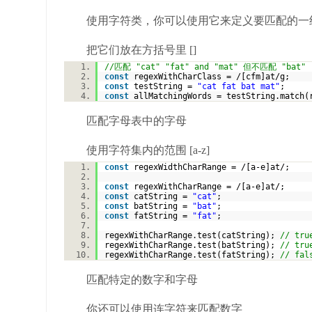
使用字符类，你可以使用它来定义要匹配的一
把它们放在方括号里 []
//匹配 "cat" "fat" and "mat" 但不匹配 "bat"
const
regexWithCharClass = /[cfm]at/g;
const
testString =
"cat fat bat mat"
;
const
allMatchingWords = testString.match(
匹配字母表中的字母
使用字符集内的范围 [a-z]
const
regexWidthCharRange = /[a-e]at/;
const
regexWithCharRange = /[a-e]at/;
const
catString =
"cat"
;
const
batString =
"bat"
;
const
fatString =
"fat"
;
regexWithCharRange.test(catString);
// tru
regexWithCharRange.test(batString);
// tru
regexWithCharRange.test(fatString);
// fal
匹配特定的数字和字母
你还可以使用连字符来匹配数字