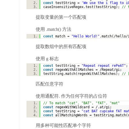
const
testString =
'We use the i flag to i
caseInsensitiveRegex.test(testString);
// 
提取变量的第一个匹配项
使用 .match() 方法
const
match =
"Hello World!"
.match(/hello
提取数组中的所有匹配项
使用 g 标志
const
testString =
"Repeat repeat rePeAT"
const
regexWithAllMatches = /Repeat/gi;
testString.match(regexWithAllMatches);
// 
匹配任意字符
使用通配符. 作为任何字符的占位符
// To match "cat", "BAT", "fAT", "mat"
const
regexWithWildcard = /.at/gi;
const
testString =
"cat BAT cupcake fAT ma
const
allMatchingWords = testString.match(
用多种可能性匹配单个字符