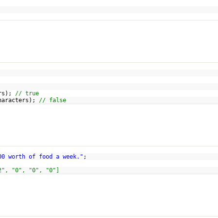
ers);
// true
Characters);
// false
00 worth of food a week."
;
2", "0", "0", "0"]