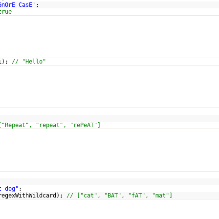
GnOrE CasE'
;
true
/i);
// "Hello"
;
["Repeat", "repeat", "rePeAT"]
t dog"
;
regexWithWildcard);
// ["cat", "BAT", "fAT", "mat"]