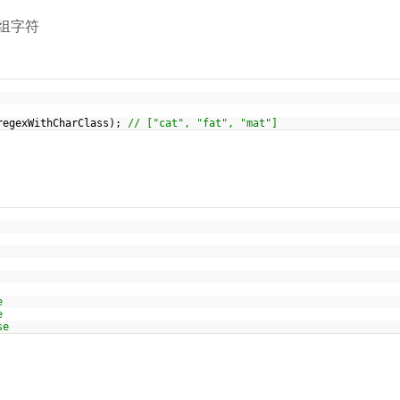
组字符
regexWithCharClass);
// ["cat", "fat", "mat"]
e
e
se