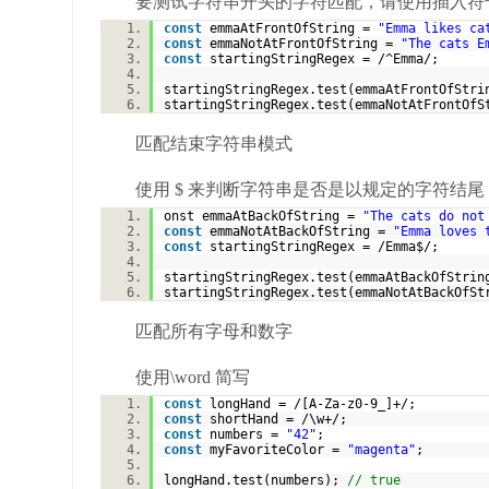
要测试字符串开头的字符匹配，请使用插入符号
const
emmaAtFrontOfString =
"Emma likes ca
const
emmaNotAtFrontOfString =
"The cats E
const
startingStringRegex = /^Emma/;
startingStringRegex.test(emmaAtFrontOfStr
startingStringRegex.test(emmaNotAtFrontOf
匹配结束字符串模式
使用 $ 来判断字符串是否是以规定的字符结尾
onst emmaAtBackOfString =
"The cats do not
const
emmaNotAtBackOfString =
"Emma loves 
const
startingStringRegex = /Emma$/;
startingStringRegex.test(emmaAtBackOfStri
startingStringRegex.test(emmaNotAtBackOfS
匹配所有字母和数字
使用\word 简写
const
longHand = /[A-Za-z0-9_]+/;
const
shortHand = /\w+/;
const
numbers =
"42"
;
const
myFavoriteColor =
"magenta"
;
longHand.test(numbers);
// true