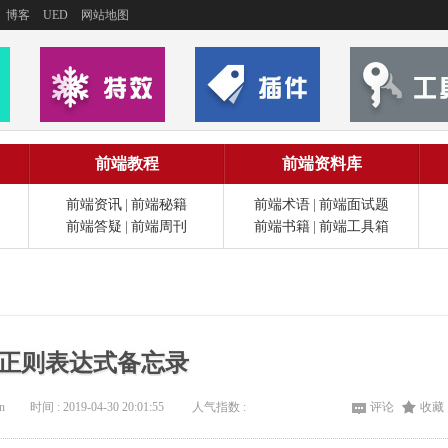
博客
UED
网站地图
前端教程
前端资料库
前端资讯
|
前端秘籍
前端术语
|
前端面试题
前端答疑
|
前端周刊
前端书籍
|
前端工具箱
用正则表达式备忘录
n
时间 : 2019-04-30 20:01:55
人气指数 :
评论
收藏