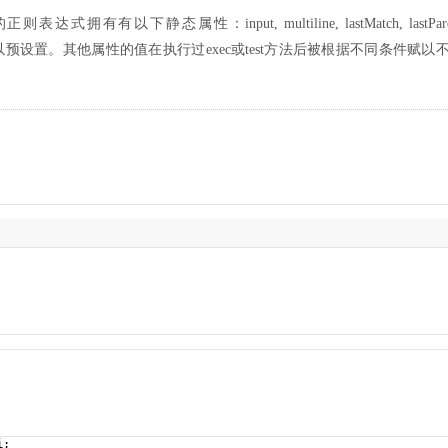
下静态属性：input, multiline, lastMatch, lastPare
t和multiline可以预设置。其他属性的值在执行过exec或test方法后被根据不同条件赋以
i;