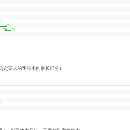
"]
iiii"]
, "hii"]
定要求的字符串的最长部分）
"]