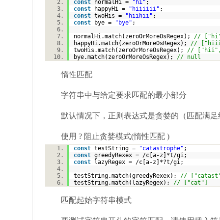
const
normalHi =
"hi"
;
const
happyHi =
"hiiiiii"
;
const
twoHis =
"hiihii"
;
const
bye =
"bye"
;
normalHi.match(zeroOrMoreOsRegex);
// ["hi
happyHi.match(zeroOrMoreOsRegex);
// ["hii
twoHis.match(zeroOrMoreOsRegex);
// ["hii"
bye.match(zeroOrMoreOsRegex);
// null
惰性匹配
字符串中与给定要求匹配的最小部分
默认情况下，正则表达式是贪婪的（匹配满足给
使用 ? 阻止贪婪模式(惰性匹配 )
const
testString =
"catastrophe"
;
const
greedyRexex = /c[a-z]*t/gi;
const
lazyRegex = /c[a-z]*?t/gi;
testString.match(greedyRexex);
// ["catast
testString.match(lazyRegex);
// ["cat"]
匹配起始字符串模式