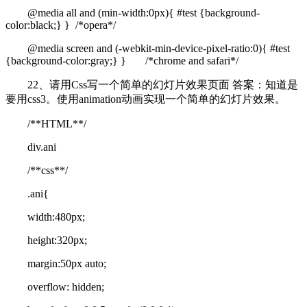
@media all and (min-width:0px){ #test {background-
color:black;} } /*opera*/
@media screen and (-webkit-min-device-pixel-ratio:0){ #test
{background-color:gray;} } /*chrome and safari*/
22、请用Css写一个简单的幻灯片效果页面 答案：知道是
要用css3。使用animation动画实现一个简单的幻灯片效果。
/**HTML**/
div.ani
/**css**/
.ani{
width:480px;
height:320px;
margin:50px auto;
overflow: hidden;