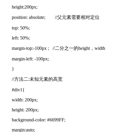
height:200px;
position: absolute; //父元素需要相对定位
top: 50%;
left: 50%;
margin-top:-100px ; //二分之一的height，width
margin-left: -100px;
}
//方法二:未知元素的高宽
#div1{
width: 200px;
height: 200px;
background-color: #6699FF;
margin:auto;