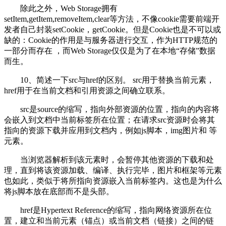
除此之外，Web Storage拥有
setItem,getItem,removeItem,clear等方法，不像cookie需要前端开
发者自己封装setCookie，getCookie。但是Cookie也是不可以或
缺的：Cookie的作用是与服务器进行交互，作为HTTP规范的
一部分而存在 ，而Web Storage仅仅是为了在本地“存储”数据
而生。
10、简述一下src与href的区别。 src用于替换当前元素，
href用于在当前文档和引用资源之间确立联系。
src是source的缩写，指向外部资源的位置，指向的内容将
会嵌入到文档中当前标签所在位置；在请求src资源时会将其
指向的资源下载并应用到文档内，例如js脚本，img图片和 等
元素。
当浏览器解析到该元素时，会暂停其他资源的下载和处
理，直到将该资源加载、编译、执行完毕，图片和框架等元素
也如此，类似于将所指向资源嵌入当前标签内。这也是为什么
将js脚本放在底部而不是头部。
href是Hypertext Reference的缩写，指向网络资源所在位
置，建立和当前元素（锚点）或当前文档（链接）之间的链