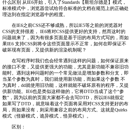
什么区别 从IE6开始，引入了Standards【斯坦尔德是】模式，
标准模式中，浏览器尝试给符合标准的文档在规范上的正确处
理达到在指定浏览器中的程度。
在IE6之前CSS还不够成熟，所以IE5等之前的浏览器对
CSS的支持很差， IE6将对CSS提供更好的支持，然而这时的
问题就来了，因为有很多页面是基于旧的布局方式写的，而如
果IE6 支持CSS则将令这些页面显示不正常，如何在即保证不
破坏现有页面，又提供新的渲染机制呢？
在写程序时我们也会经常遇到这样的问题，如何保证原来
的接口不变，又提供更强大的功能，尤其是新功能不兼容旧功
能时。遇到这种问题时的一个常见做法是增加参数和分支，即
当某个参数为真时，我们就使用新功能，而如果这个参数 不
为真时，dd就使用旧功能，这样就能不破坏原有的程序，又提
供新功能。IE6也是类似这样做的，它将DTD当成了这个“参
数”，因为以前的页面大家都不会去写DTD，所以IE6就假定
如果写了DTD，就意味着这个页面将采用对CSS支持更好的布
局，而如果没有，则采用兼容之前的布局方式。这就是Quirks
模式（怪癖模式，诡异模式，怪异模式）。
区别：