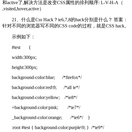
和active了,解决方法是改变CSS属性的排列顺序: L-V-H-A（
,visited,hover,active）
21、什么是Css Hack？ie6,7,8的hack分别是什么？ 答案：
针对不同的浏览器写不同的CSS code的过程，就是CSS hack。
示例如下：
#test {
width:300px;
height:300px;
background-color:blue; /*firefox*/
background-color:red\9; /*all ie*/
background-color:yellow; /*ie8*/
+background-color:pink; /*ie7*/
_background-color:orange; /*ie6*/ }
:root #test { background-color:purple\9; } /*ie9*/