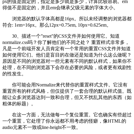
px的值是固定的，指定是多少就是多少，计算比较容易。em
得值不是固定的，并且em会继承父级元素的字体大小。
浏览器的默认字体高都是16px。所以未经调整的浏览器都
符合: 1em=16px。那么12px=0.75em, 10px=0.625em。
30、描述一个”reset”的CSS文件并如何使用它。知道
normalize.css吗？你了解他们的不同之处？ 重置样式非常多，
凡是一个前端开发人员肯定有一个常用的重置CSS文件并知道
如何使用它们。他们是盲目的在做还是知道为什么这么做呢？
原因是不同的浏览器对一些元素有不同的默认样式，如果你不
处理，在不同的浏览器下会存在必要的风险，或者更有戏剧性
的性发生。
你可能会用Normalize来代替你的重置样式文件。它没有
重置所有的样式风格，但仅提供了一套合理的默认样式值。既
能让众多浏览器达到一致和合理，但又不扰乱其他的东西（如
粗体的标题）。
在这一方面，无法做每一个复位重置。它也确实有些超过
一个重置，它处理了你永远都不用考虑的怪癖，像HTML的
audio元素不一致或line-height不一致。