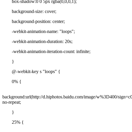
box-shadow:0 0 5px rgba(0,0,0,1);
background-size: cover;
background-position: center;
-webkit-animation-name: "loops";
-webkit-animation-duration: 20s;
-webkit-animation-iteration-count: infinite;
}
@-webkit-key s "loops" {
0% {
background:url(http://d.hiphotos.baidu.com/image/w%3D400/sign
no-repeat;
}
25% {