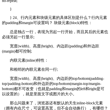
no-repeat;
}
} 24、行内元素和块级元素的具体区别是什么？行内元素
的padding和margin可设置吗？ 块级元素(block)特性：
总是独占一行，表现为另起一行开始，而且其后的元素也
必须另起一行显示;
宽度(width)、高度(height)、内边距(padding)和外边距
(margin)都可控制;
内联元素(inline)特性：
和相邻的内联元素在同一行;
宽度(width)、高度(height)、内边距的top/bottom(padding-
top/padding-bottom)和外边距的top/bottom(margin-top/margin-
bottom)都不可改变（也就是padding和margin的left和right是可
以设置的），就是里面文字或图片的大小。
那么问题来了，浏览器还有默认的天生inline-block元素
（拥有内在尺寸，可设置高宽，但不会自动换行），有哪些？