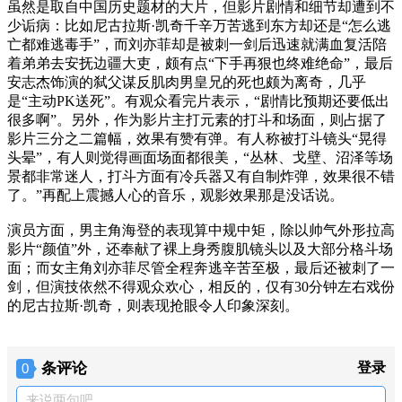
虽然是取自中国历史题材的大片，但影片剧情和细节却遭到不
少诟病：比如尼古拉斯·凯奇千辛万苦逃到东方却还是“怎么逃
亡都难逃毒手”，而刘亦菲却是被刺一剑后迅速就满血复活陪
着弟弟去安抚边疆大吏，颇有点“下手再狠也终难绝命”，最后
安志杰饰演的弑父谋反肌肉男皇兄的死也颇为离奇，几乎
是“主动PK送死”。有观众看完片表示，“剧情比预期还要低出
很多啊”。另外，作为影片主打元素的打斗和场面，则占据了
影片三分之二篇幅，效果有赞有弹。有人称被打斗镜头“晃得
头晕”，有人则觉得画面场面都很美，“丛林、戈壁、沼泽等场
景都非常迷人，打斗方面有冷兵器又有自制炸弹，效果很不错
了。”再配上震撼人心的音乐，观影效果那是没话说。
演员方面，男主角海登的表现算中规中矩，除以帅气外形拉高
影片“颜值”外，还奉献了裸上身秀腹肌镜头以及大部分格斗场
面；而女主角刘亦菲尽管全程奔逃辛苦至极，最后还被刺了一
剑，但演技依然不得观众欢心，相反的，仅有30分钟左右戏份
的尼古拉斯·凯奇，则表现抢眼令人印象深刻。
条评论
登录
0
来说两句吧...