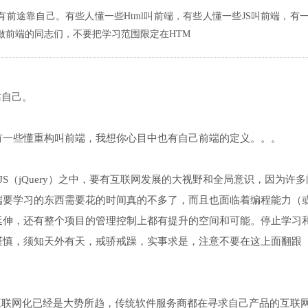
有前途靠自己。有些人懂一些Html叫前端，有些人懂一些JS叫前端，有
做前端的同志们，不要把学习范围限定在HTM
靠自己。
，有一些懂重构叫前端，我想你心目中也有自己前端的定义。。。
JS（jQuery）之中，要有互联网发展的大视野和全局意识，因为许多
端要学习的东西需要花的时间真的不多了，而且也面临着编程能力（
延伸，还有整个项目的管理控制上都有提升的空间和可能。停止学习
谨慎，须知天外有天，戒骄戒躁，实事求是，注意不要在这上面翻跟
互联网化已经是大势所趋，传统软件服务商都在寻求自己产品的互联