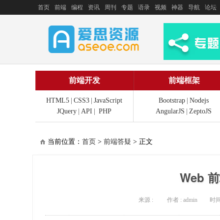
首页
前端
编程
资讯
周刊
专题
语录
视频
神器
导航
论坛
前端开发
前端框架
HTML5
|
CSS3
|
JavaScript
Bootstrap
|
Nodejs
JQuery
|
API
|
PHP
AngularJS
|
ZeptoJS
当前位置：
首页
>
前端答疑
> 正文
Web
来源 :
作者 : admin
时间 