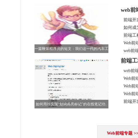
web
前端开
如何成
前端工
Web前
一篇鞭策程序员的短文：我们这一代的汽车工
web
人
前端工
web前
Web
Web
Web
前端开
如何用JS实现“划词高亮标记”的在线笔记功..
Web前端专题 >