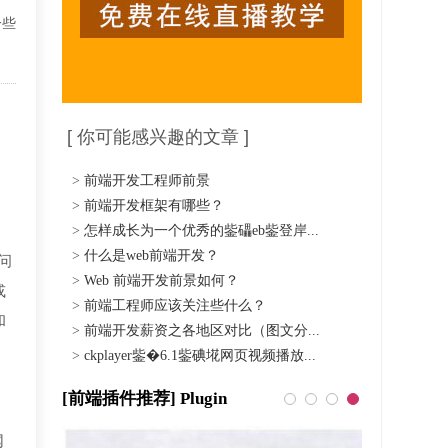
一些
[ 你可能感兴趣的文章 ]
>
前端开发工程师前景
>
前端开发框架有哪些？
>
怎样成长为一个优秀的鈭礧eb鈭登岸...
>
什么是web前端开发？
问
>
Web 前端开发前景如何？
或
>
前端工程师应该关注些什么？
和
>
前端开发薪资之各地区对比（图文分...
>
ckplayer鈭�6.1鈭碘埖网页视频播放...
[前端插件推荐] Plugin
网