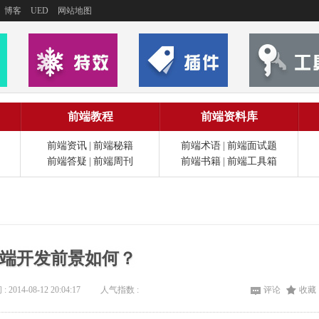
博客
UED
网站地图
前端教程
前端资料库
前端资讯
|
前端秘籍
前端术语
|
前端面试题
前端答疑
|
前端周刊
前端书籍
|
前端工具箱
 前端开发前景如何？
: 2014-08-12 20:04:17
人气指数 :
评论
收藏